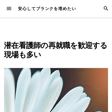
Skip
MENU
SEAR
安心してブランクを埋めたい
to
content
潜在看護師の再就職を歓迎する
現場も多い